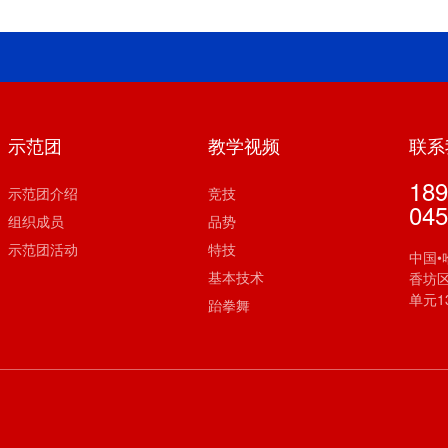
示范团
教学视频
联系
189
示范团介绍
竞技
045
组织成员
品势
示范团活动
特技
中国•
基本技术
香坊区
单元1
跆拳舞