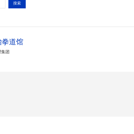
跆拳道馆
望集团